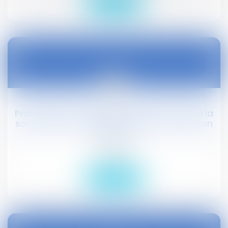
Lire la suite
02
oct.
Prorogation du régime transitoire institué à la
sortie de l'état d’urgence sanitaire : adoption
à l’AN
Droit public
Lire la suite