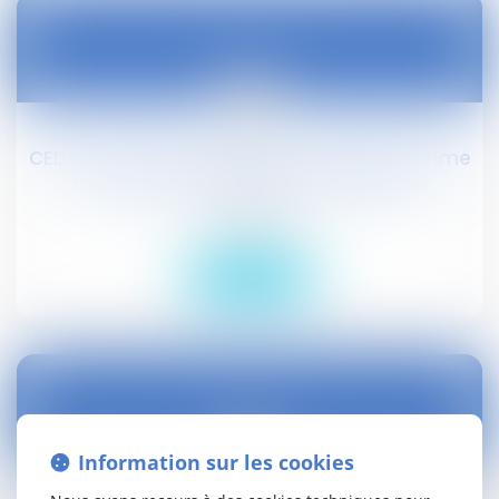
05
oct.
CEDH : la non confiscation d'une arme comme
manquement au devoir de diligence
Droit public
Lire la suite
05
Information sur les cookies
oct.