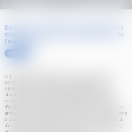
Barrage : surveillance et entretien à la
charge conjointe du propriétaire et de
l’exploitant
Droit public
Publié le :
05/10/2020
Le propriétaire et l'exploitant peuvent être considérés
comme débiteurs conjoints d'une obligation de
surveillance et d'entretien de tout barrage ou digue,
chacun étant responsable des obligations attachées
respectivement à la qualité de propriétaire ou à celle
d'exploitant du barrage.Le préfet d'Ille-et-Vilaine a pris un
arrêté imposant au département d'Ille-et-Vilaine et à Mme
B. plusieurs prescriptions pour l'entretien d'un barrage qui,
d'une part, retient les eaux d'un ruisseau et forme un lac,
dont Mme B. est propriétaire, et d'autre part, supporte à