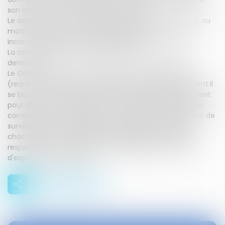
son sommet une route départementale.
Le département a demandé l'annulation de cet arrêté au
motif, notamment, que l’arrêté ne précise pas à qui
incombe chacune de ces prescriptions.
La cour admnistrative d'appel de Nantes a refusé sa
demande.
Le Conseil d'Etat, dans une décision du 10 juillet 2020
(requête n° 427165), a rejeté la requête du département.Il
se base sur l’article R. 214-123 du code de l’environnement
pour dire que le propriétaire et l'exploitant peuvent être
considérés comme débiteurs conjoints d'une obligation de
surveillance et d'entretien de tout barrage ou digue,
chacun étant responsable des obligations attachées
respectivement à la qualité de propriétaire ou à celle
d'exploitant du barrage.