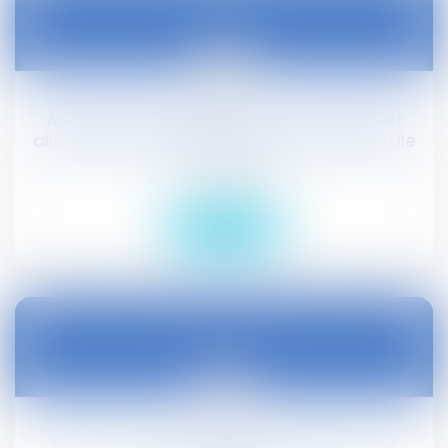
02
oct.
Allocation journalière du proche aidant et
allocation journalière de présence parentale
Droit social
Lire la suite
02
oct.
CJUE : notion de "loi qui ne prévoit pas le