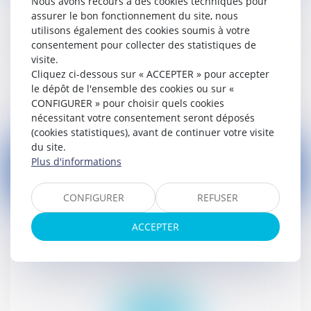
Nous avons recours à des cookies techniques pour
Cession amiable d'un terrain après DPU :
assurer le bon fonctionnement du site, nous
quelle action possible en cas de pollution ?
utilisons également des cookies soumis à votre
consentement pour collecter des statistiques de
Droit civil (03)
visite.
Cliquez ci-dessous sur « ACCEPTER » pour accepter
le dépôt de l'ensemble des cookies ou sur «
Lire la suite
CONFIGURER » pour choisir quels cookies
nécessitant votre consentement seront déposés
(cookies statistiques), avant de continuer votre visite
du site.
Plus d'informations
CONFIGURER
REFUSER
05
oct.
ACCEPTER
Barrage : surveillance et entretien à la charge
conjointe du propriétaire et de l’exploitant
Droit public