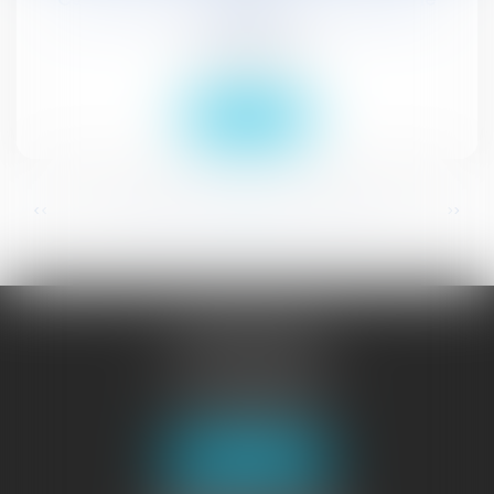
divorce"
Droit civil (03)
Lire la suite
...
...
<<
<
138
139
140
141
142
143
144
>
>>
JURISGUYANE
46 avenue de la Liberté
97327 CAYENNE
Tél :
05 94 29 45 35
Fax : 05 94 29 17 48
Nous localiser