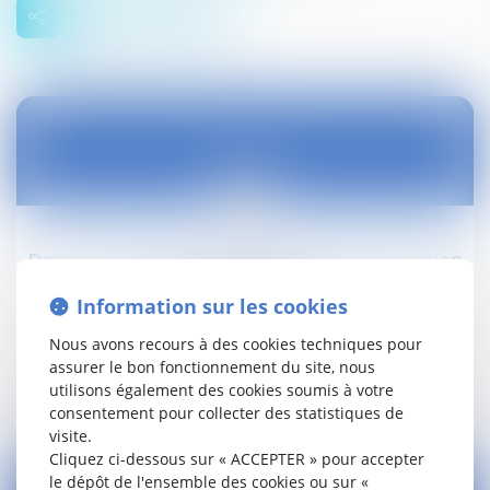
27
sept.
Doit-on déclarer une créance de conservation
d'un bien indivis ?
Information sur les cookies
Droit civil (03)
Nous avons recours à des cookies techniques pour
assurer le bon fonctionnement du site, nous
Lire la suite
utilisons également des cookies soumis à votre
consentement pour collecter des statistiques de
visite.
Cliquez ci-dessous sur « ACCEPTER » pour accepter
le dépôt de l'ensemble des cookies ou sur «