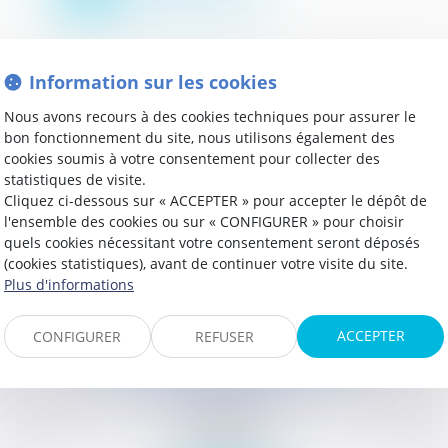
Information sur les cookies
Nous avons recours à des cookies techniques pour assurer le
bon fonctionnement du site, nous utilisons également des
cookies soumis à votre consentement pour collecter des
statistiques de visite.
Cliquez ci-dessous sur « ACCEPTER » pour accepter le dépôt de
l'ensemble des cookies ou sur « CONFIGURER » pour choisir
quels cookies nécessitant votre consentement seront déposés
27
(cookies statistiques), avant de continuer votre visite du site.
août
Plus d'informations
Loi du 3 août 2018 renforçant la
lutte contre les violences sexuelles
ACCEPTER
CONFIGURER
REFUSER
et sexistes : une avancée notable
pour la défense des femmes et
des mineurs ?
Publications
Actualités