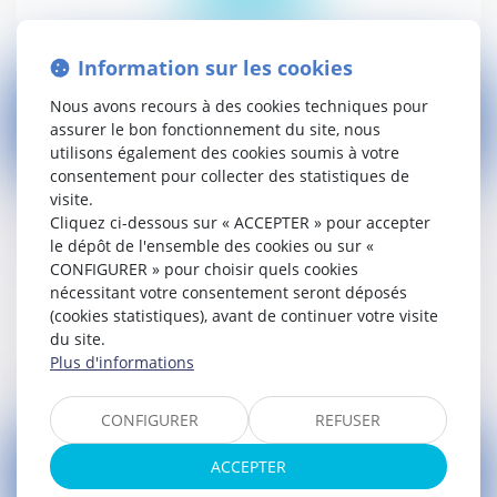
Information sur les cookies
Nous avons recours à des cookies techniques pour
assurer le bon fonctionnement du site, nous
utilisons également des cookies soumis à votre
26
consentement pour collecter des statistiques de
sept.
visite.
Cliquez ci-dessous sur « ACCEPTER » pour accepter
Définition du bon état écologique des eaux
le dépôt de l'ensemble des cookies ou sur «
marines métropolitaines
CONFIGURER » pour choisir quels cookies
Droit public
nécessitant votre consentement seront déposés
(cookies statistiques), avant de continuer votre visite
du site.
Lire la suite
Plus d'informations
CONFIGURER
REFUSER
ACCEPTER