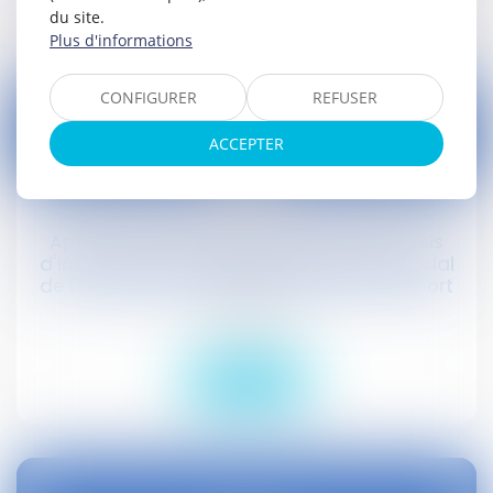
Lire la suite
du site.
Plus d'informations
CONFIGURER
REFUSER
ACCEPTER
21
nov.
Apport de titres sous le rÃ©gime du sursis
d'imposition et rÃ©duction du capital social
de la sociÃ©tÃ© bÃ©nÃ©ficiaire de l'apport
Droit social
Lire la suite