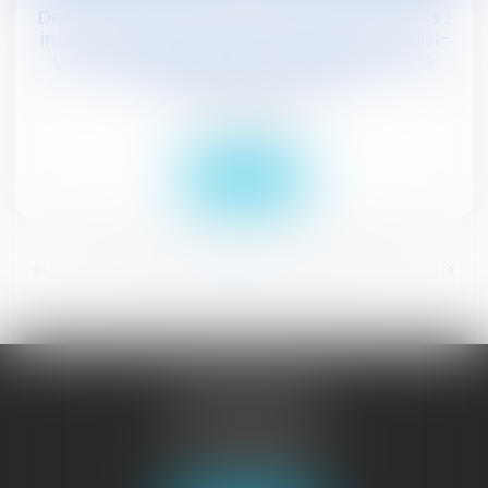
Donation-cession de titres dÃ©membrÃ©s :
inopposabilitÃ© de la convention de quasi-
usufruit conclue aprÃ¨s la cession pour le
calcul de la plus-value
Droit social
Lire la suite
...
...
<<
<
257
258
259
260
261
262
263
>
>>
JURISGUYANE
46 avenue de la Liberté
97327 CAYENNE
Tél :
05 94 29 45 35
Fax : 05 94 29 17 48