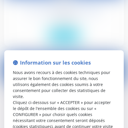
ICPE : plateformes industrielles
Droit public
Lire la suite
Information sur les cookies
Nous avons recours à des cookies techniques pour
assurer le bon fonctionnement du site, nous
21
utilisons également des cookies soumis à votre
nov.
consentement pour collecter des statistiques de
visite.
Points d'Ã©tape sur les rÃ©formes de la
Cliquez ci-dessous sur « ACCEPTER » pour accepter
fiscalitÃ© du capital (IFI et PFU)
le dépôt de l'ensemble des cookies ou sur «
Droit social
CONFIGURER » pour choisir quels cookies
nécessitant votre consentement seront déposés
(cookies statistiques), avant de continuer votre visite