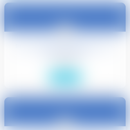
22
nov.
Sites naturels et culturels patrimoniaux :
adoption au Sénat
Droit public
Lire la suite
22
nov.