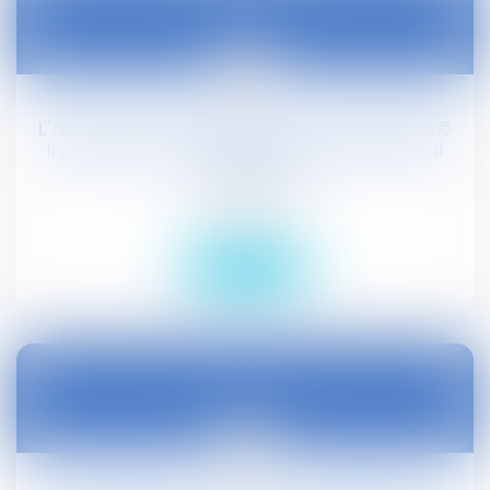
21
nov.
L'action en revendication de la propriÃ©tÃ©
indivise peut Ãªtre effectuÃ©e par un seul
indivisaire
Droit social
Lire la suite
21
nov.