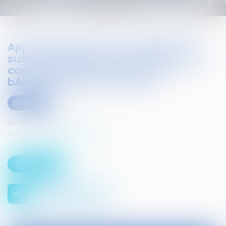
Apport de titres sous le rÃ©gime du
sursis d'imposition et rÃ©duction du
capital social de la sociÃ©tÃ©
bÃ©nÃ©ficiaire de l'apport
Droit social
Publié le :
21/11/2019
Source :
www.infosjuris.com
Lire la suite