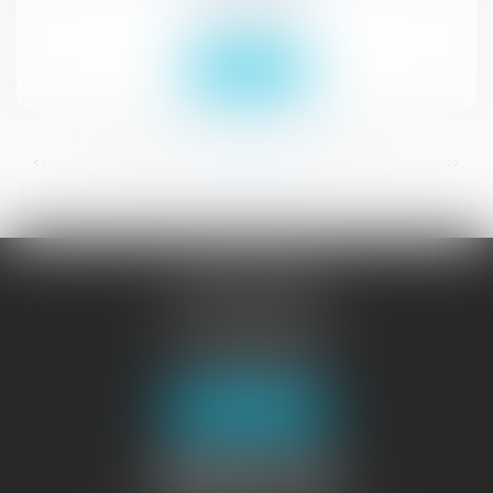
Droit civil (03)
Lire la suite
...
...
<<
<
105
106
107
108
109
110
111
>
>>
JURISGUYANE
46 avenue de la Liberté
97327 CAYENNE
Tél :
05 94 29 45 35
Fax : 05 94 29 17 48
Nous localiser