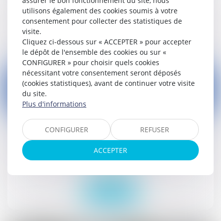
assurer le bon fonctionnement du site, nous
Droit public
utilisons également des cookies soumis à votre
consentement pour collecter des statistiques de
Lire la suite
visite.
Cliquez ci-dessous sur « ACCEPTER » pour accepter
le dépôt de l'ensemble des cookies ou sur «
CONFIGURER » pour choisir quels cookies
nécessitant votre consentement seront déposés
(cookies statistiques), avant de continuer votre visite
du site.
Plus d'informations
07
sept.
CONFIGURER
REFUSER
Gestion et protection des sites et sols pollués :
dépôt au Sénat
ACCEPTER
Droit public
Lire la suite