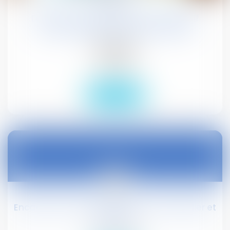
Défaut de validité de l'accord collectif
fondant le PSE : recours du salarié
Publications
Actualités
Droit social
Lire la suite
03
sept.
Encadrement des loyers à Lyon, Montpellier et
Bordeaux