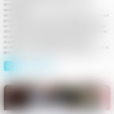
stratégique à l'urgence climatique et à l'évolution
technologique.
Le chapitre II tend à conforter les dispositifs de soutien aux
projets territoriaux liés à la transition énergétique.
Le chapitre III vise à impliquer les collectivités territoriales
dans les projets territoriaux liés à la transition énergétique.
Le chapitre IV a pour objet de réguler les opérations
d'autoconsommation individuelle et collective.
Le chapitre V vise à protéger les consommateurs face à la
libéralisation des marchés de l'électricité et du gaz.
08
sept.