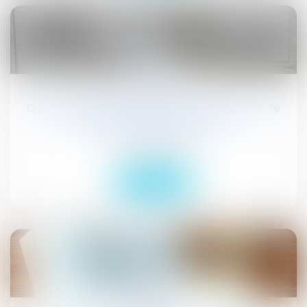
07
sept.
Quelle procédure pour la remise en état de
palissades de protection ?
Droit civil (03)
Lire la suite
07
sept.