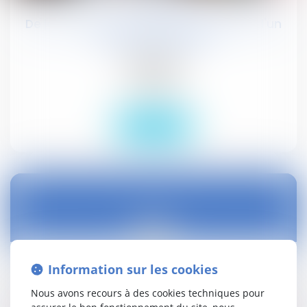
De la rémunération des collaborateurs d'un
cabinet comptable
Publications
Actualités
Droit social
Lire la suite
08
sept.
Information sur les cookies
Application de la loi "Energie-Climat" : dépôt
au Sénat
Nous avons recours à des cookies techniques pour