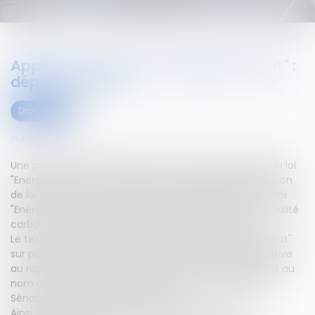
Application de la loi "Energie-Climat" :
dépôt au Sénat
Droit public
Publié le :
08/09/2021
Une proposition de loi ayant pour objet de compléter la loi
"Energie-Climat" a été déposée au Sénat.Une proposition
de loi (n° 648) tendant à conforter l’application de la loi
"Energie-Climat" et l’atteinte de son objectif de "neutralité
carbone" a été déposée au Sénat le 28 mai 2021.
Le texte a pour objet de compléter la loi "Energie-Climat"
sur plusieurs points en donnant une traduction législative
au rapport d'information présenté par Daniel Gremillet au
nom de la commission des affaires économiques du
Sénat, sur l'application de cette loi.
Ainsi, le chapitre premier vise à adapter le cadre