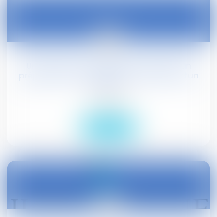
09
oct.
Une personne morale peut-elle subir un
préjudice personnel et direct résultant d’un
délit ...
Droit social
Lire la suite
09
oct.