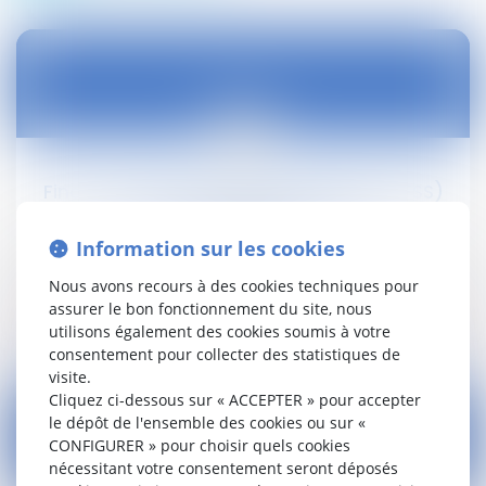
10
oct.
Financement de la sécurité sociale (PLFSS)
pour 2020 : dépôt à l'AN
Information sur les cookies
Droit social
Nous avons recours à des cookies techniques pour
assurer le bon fonctionnement du site, nous
Lire la suite
utilisons également des cookies soumis à votre
consentement pour collecter des statistiques de
visite.
Cliquez ci-dessous sur « ACCEPTER » pour accepter
le dépôt de l'ensemble des cookies ou sur «
CONFIGURER » pour choisir quels cookies
nécessitant votre consentement seront déposés
10