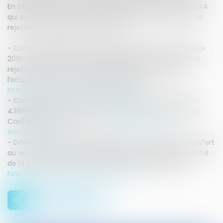
En conséquence, le Conseil d’Etat annule l’arrêt de la CAA
qui avait annulé la décision sélectionnant l’acquéreur et
rejette les demandes d’annulation.
- Communiqué de presse du Conseil d’Etat du 9 octobre
2019 - “Aéroport de Toulouse-Blagnac : le Conseil d’Etat
rejette les recours contre la décision sélectionnant
l’acquéreur des parts détenues par l’Etat” -
https://www.conseil-etat.fr/actualite...
- Conseil d’Etat, 9 octobre 2019 (requêtes n° 430538 et
431689), ministre de l'Economie et des Finances et SAS
Casil Europe c/ M. G. et a. -
https://www.conseil-
etat.fr/ressource...
- Décret n° 2014-795 du 11 juillet 2014 autorisant le transfert
au secteur privé d’une participation majoritaire au capital
de la société anonyme Aéroport Toulouse-Blagnac -
https://www.legifrance.gouv.fr/eli/de...