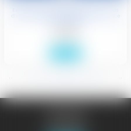
Exonération partielle des locataires en cas
d’incendie dû à leur négligence et à un vice
de construction
Actualités
Droit civil (03)
Lire la suite
...
...
<<
<
278
279
280
281
282
283
284
>
>>
JURISGUYANE
46 avenue de la Liberté
97327 CAYENNE
Tél :
05 94 29 45 35