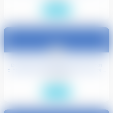
Lire la suite
09
oct.
Exonération partielle des locataires en cas
d’incendie dû à leur négligence et à un vice ...
Droit civil (03)
Lire la suite