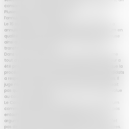
consortium a été désigné acquéreur.
Plusieurs syndicats et des particuliers ont demandé
l’annulation de cette décision.
Le 16 avril 2019, la cour administrative d’appel de Paris a
annulé la décision ministérielle désignant le consortium en
qualité d’acquéreur pressenti de la participation litigieuse
ainsi que l’arrêté ministériel fixant les modalités de
transfert au secteur privé.
Dans un arrêt du 9 octobre 2019, le Conseil d’Etat estime
tout d’abord que la décision de sélection de l’acquéreur a
été prise à l’issue d’une procédure régulière. Il relève que la
procédure suivie pour choisir parmi les différents candidats
a respecté les règles définies par le cahier des charges. Il
juge notamment que ce cahier des charges n’interdisait
pas que la composition d’un groupement candidat évolue
au cours de la procédure.
Le Conseil d’Etat juge ensuite que le choix du consortium
comme acquéreur de la participation en cause n’est pas
entaché d’une erreur manifeste d’appréciation. Les
arguments soulevés par les requérants ne sont en effet
pas de nature à remettre en cause le choix des ministres.