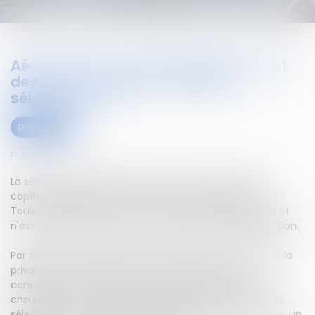
Aéroport de Toulouse-Blagnac : rejet
des recours contre la décision
sélectionnant ...
Droit public
Publié le :
10/10/2019
La sélection de l’acquéreur des parts de l’Etat dans le
capital de la société concessionnaire de l’aéroport
Toulouse-Blagnac est issue d'une procédure régulière et
n'est pas entachée d’une erreur manifeste d’appréciation.
Par décret du 11 juillet 2014, le gouvernement a autorisé la
privatisation d’une partie du capital de la société
concessionnaire de l’aéroport Toulouse-Blagnac. Il a
ensuite lancé une procédure d’appel d’offres en vue de
sélectionner un acquéreur. A l’issue de cette procédure, un