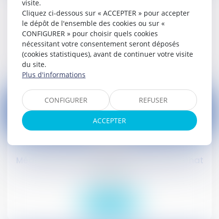
PSE : remboursement des allocations
visite.
chômage par l'employeur fautif
Cliquez ci-dessous sur « ACCEPTER » pour accepter
le dépôt de l'ensemble des cookies ou sur «
Droit social
CONFIGURER » pour choisir quels cookies
nécessitant votre consentement seront déposés
Lire la suite
(cookies statistiques), avant de continuer votre visite
du site.
Plus d'informations
CONFIGURER
REFUSER
ACCEPTER
15
oct.
Médecin praticien territorial : dépôt au Sénat
Droit public
Lire la suite