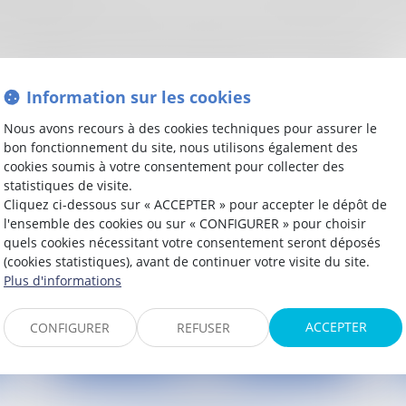
ialisées d'acquisition ou de perte de la nationalité fran
ment de données à caractère personnel dénommé "NATALI" 
nformatique et des libertés (Cnil) portant avis sur un proj
nnel dénommé "NATALI" (demande d'avis n° 22003991).
Information sur les cookies
Nous avons recours à des cookies techniques pour assurer le
bon fonctionnement du site, nous utilisons également des
cookies soumis à votre consentement pour collecter des
statistiques de visite.
Cliquez ci-dessous sur « ACCEPTER » pour accepter le dépôt de
l'ensemble des cookies ou sur « CONFIGURER » pour choisir
quels cookies nécessitant votre consentement seront déposés
(cookies statistiques), avant de continuer votre visite du site.
Plus d'informations
ACCEPTER
CONFIGURER
REFUSER
10
févr.