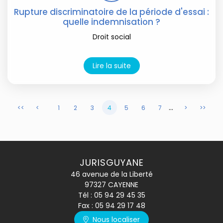
Rupture discriminatoire de la période d'essai :
quelle indemnisation ?
Droit social
Lire la suite
...
<<
<
1
2
3
4
5
6
7
>
>>
JURISGUYANE
46 avenue de la Liberté
97327 CAYENNE
Tél :
05 94 29 45 35
Fax : 05 94 29 17 48
Nous localiser