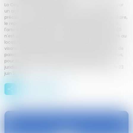
La Cour de cassation rejette le pourvoi de la locataire par
un arrêt du 12 octobre 2023 (pourvoi n° 22-19.117). Elle
précise que, contrairement à ce que soutenait la locataire,
le report des effets des clauses résolutoires prévus par
l'article 4 de l'ordonnance n° 2020-306 du 25 mars 2020
n'est applicable que lorsque le délai de deux mois laissé au
locataire, destinataire d'un commandement de payer
visant la clause résolutoire insérée au bail pour défaut de
paiement du loyer ou des charges aux termes convenus,
pour apurer sa dette, expire au cours de la période
juridiquement protégée instituée entre le 12 mars et le 23
juin 2020.