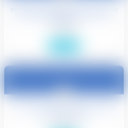
Résiliation implicite d'un contrat portant sur
les mêmes prestations qu'un contrat
postérieur
Droit public
Lire la suite
18
oct.
Cour des comptes : les soutiens à l'éolien
terrestre et maritime
Droit public