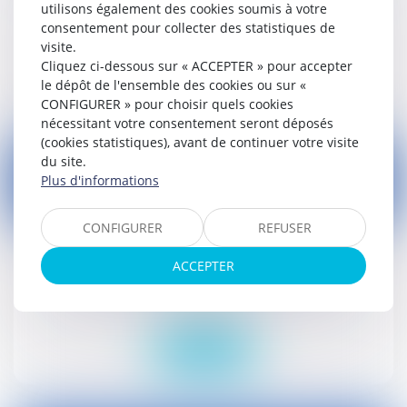
utilisons également des cookies soumis à votre
Droit public
consentement pour collecter des statistiques de
visite.
Cliquez ci-dessous sur « ACCEPTER » pour accepter
Lire la suite
le dépôt de l'ensemble des cookies ou sur «
CONFIGURER » pour choisir quels cookies
nécessitant votre consentement seront déposés
(cookies statistiques), avant de continuer votre visite
du site.
Plus d'informations
23
CONFIGURER
REFUSER
oct.
ACCEPTER
Urgence sanitaire et loyers impayés
Droit civil (03)
Lire la suite