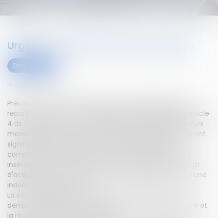
Urgence sanitaire et loyers impayés
Droit civil (03)
Publié le :
23/10/2023
Précisions de la Cour de cassation sur l'application du
report des effets des clauses résolutoires prévu par l'article
4 de l'ordonnance n° 2020-306 du 25 mars 2020.Plusieurs
mensualités étant demeurées impayées, des bailleurs ont
signifié à la locataire d'une maison d'habitation un
commandement de payer visant la clause résolutoire
insérée au contrat de bail, puis l'ont assignée en constat
d'acquisition de cette clause, expulsion et paiement d'une
indemnité d'occupation.
La cour d'appel d'Aix-en-Provence a fait droit à cette
demande, constant l'acquisition de la clause résolutoire et
la résiliation de plein droit du bail.