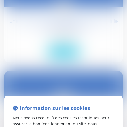
25
oct.
Une différence de qualification justifie-t-elle
un écart de salaire ?
Droit social
Lire la suite
25
oct.
Information sur les cookies
Constructions illégales et destruction de
Nous avons recours à des cookies techniques pour
bâtiments existants : l'ensemble doit former
assurer le bon fonctionnement du site, nous
un tout indivisible