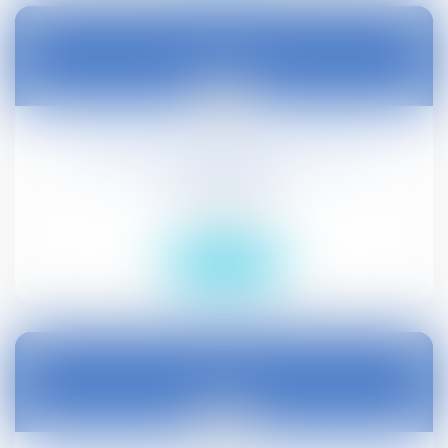
23
oct.
Un salarié qui change d'avis est-il de
mauvaise foi ?
Droit social
Lire la suite
23
oct.