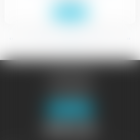
Lire la suite
...
...
<<
<
45
46
47
48
49
50
51
>
>>
JURISGUYANE
46 avenue de la Liberté
97327 CAYENNE
Tél :
05 94 29 45 35
Fax : 05 94 29 17 48
Nous localiser