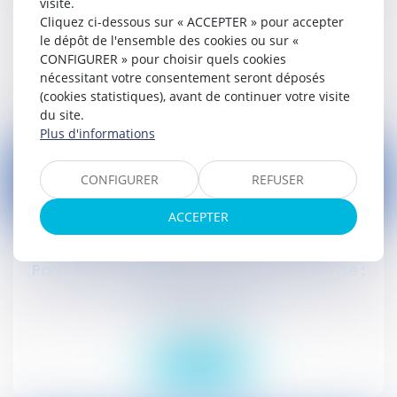
visite.
Cliquez ci-dessous sur « ACCEPTER » pour accepter
Droit public
le dépôt de l'ensemble des cookies ou sur «
CONFIGURER » pour choisir quels cookies
Lire la suite
nécessitant votre consentement seront déposés
(cookies statistiques), avant de continuer votre visite
du site.
Plus d'informations
CONFIGURER
REFUSER
18
ACCEPTER
oct.
Partage de la valeur au sein de l'entreprise :
adoption au Sénat
Droit social
Lire la suite