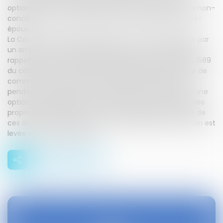
options non encore levées au jour de l'ordonnance de non-
conciliation, qui constituaient des biens propres de l'ex-
époux.
La Cour de cassation rejette le pourvoi de l'ex-épouse par
un arrêt du 25 octobre 2023 (pourvoi n° 21-23.139).Elle
rappelle en effet qu'il résulte des articles 1401, 1404 et 1589
du code civil et de l'article L. 225-183, alinéa 2, du code de
commerce que, si les droits résultant de l'attribution,
pendant le mariage, à un époux commun en biens, d'une
option de souscription ou d'achat d'actions forment des
propres par nature, les actions acquises par l'exercice de
ces droits entrent dans la communauté lorsque l'option est
levée avant sa dissolution.