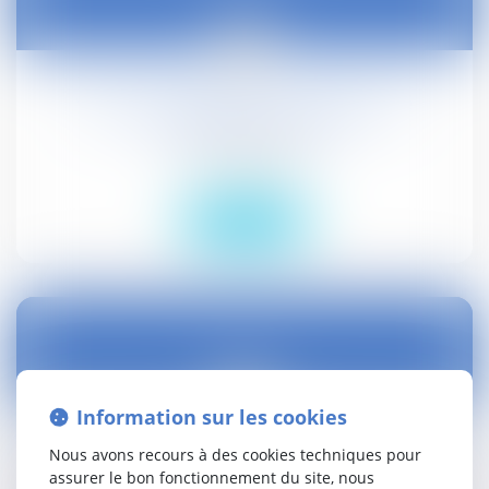
06
nov.
Vente immobilière : présomption de
connaissance du vice
Droit civil (03)
Lire la suite
02
Information sur les cookies
nov.
Nous avons recours à des cookies techniques pour
Représentation des travailleurs indépendants
assurer le bon fonctionnement du site, nous
recourant pour leur activité aux plateformes