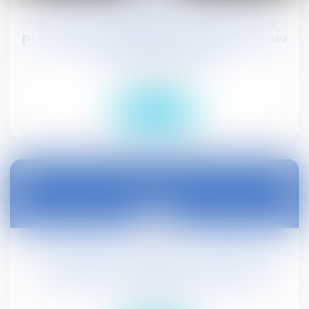
Occupation irrégulière par une personne
publique : précisions sur le caractère continu
et évolutif du préjudice
Droit public
Lire la suite
31
oct.
Licenciement économique : les pertes
d'exploitation doivent être significatives
Droit social