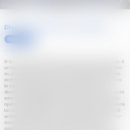
Divorce, actions et stock-options
Droit civil (03)
Publié le :
02/11/2023
Si les droits résultant de l'attribution, pendant le mariage, à
un époux commun en biens, d'une option de souscription
ou d'achat d'actions, forment des propres par nature, les
actions acquises par l'exercice de ces droits entrent dans
la communauté lorsque l'option est levée avant sa
dissolution.Après le prononcé du divorce des époux, mariés
sans contrat préalable, des difficultés sont nées lors des
opérations de liquidation et de partage de la communauté.
La cour d'appel d'Aix-en-Provence a dit que seules les 68
actions Air France levées au jour de l'ordonnance de non-
conciliation pourraient être intégrées à l'actif de la
communauté. Elle a exclu de l'actif commun les stock-