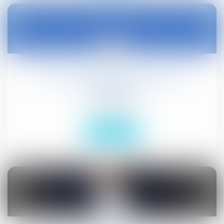
02
nov.
Surface des publicités, enseignes et
préenseignes
Droit public
Lire la suite
02
nov.