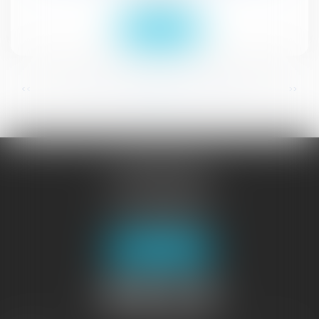
Lire la suite
...
...
<<
<
43
44
45
46
47
48
49
>
>>
JURISGUYANE
46 avenue de la Liberté
97327 CAYENNE
Tél :
05 94 29 45 35
Fax : 05 94 29 17 48
Nous localiser