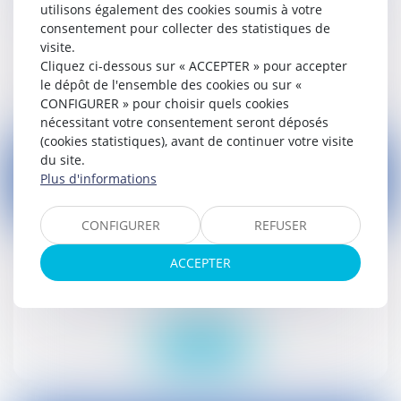
utilisons également des cookies soumis à votre
Droit social
consentement pour collecter des statistiques de
visite.
Cliquez ci-dessous sur « ACCEPTER » pour accepter
Lire la suite
le dépôt de l'ensemble des cookies ou sur «
CONFIGURER » pour choisir quels cookies
nécessitant votre consentement seront déposés
(cookies statistiques), avant de continuer votre visite
du site.
Plus d'informations
02
CONFIGURER
REFUSER
nov.
ACCEPTER
Divorce, actions et stock-options
Droit civil (03)
Lire la suite