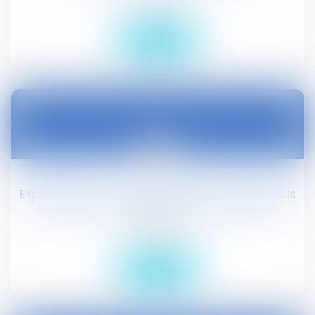
Droit public
Lire la suite
01
mars
Expropriation : il n'y a pas de perte de revenus
locatifs si le logement n'est pas décent
Droit public
Lire la suite