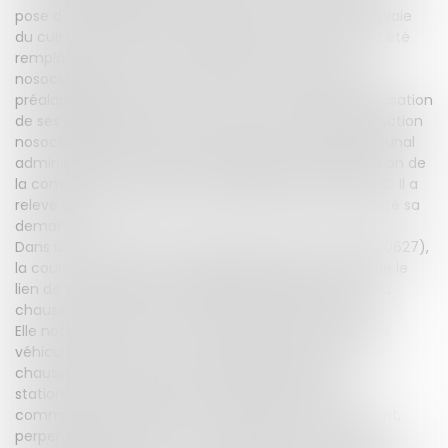
pose d'une prothèse totale de hanche, ainsi qu'une plaie
du cuir chevelu et des dermabrasions. La prothèse a été
remplacée par la suite en raison d'une infection
nosocomiale. La victime a présenté une réclamation
préalable auprès de la commune en vue de l'indemnisation
de ses préjudices autres que ceux imputables à l'infection
nosocomiale. En l'absence de réponse, il a saisi le tribunal
administratif de Pau d'une demande de condamnation de
la commune à lui verser une indemnité de 21.547,61 €. Il a
relevé appel du jugement par lequel le tribunal a rejeté sa
demande.
Dans un arrêt rendu le 22 septembre 2022 (n° 20BX00627),
la cour administrative d'appel de Bordeaux relève que le
lien de causalité entre le ralentisseur dépassant sur la
chaussée et la chute du cycliste n'est pas contesté.
Elle note que les riverains s'étant plaints de ce que les
véhicules évitaient le "coussin berlinois" installé sur la
chaussée en circulant sur la bande latérale de
stationnement aménagée à droite de celle-ci, la
commune avait posé sur une place de stationnement,
perpendiculairement au "coussin berlinois", un autre