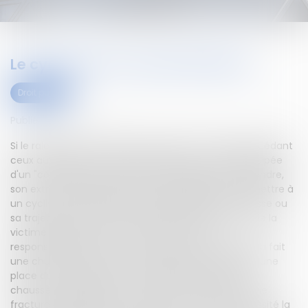
Le cycliste et le coussin berlinois
Droit public
Publié le :
01/03/2023
Si le ralentisseur monobloc présentait un danger excédant
ceux auxquels un cycliste circulant sur une voie équipée
d'un "coussin berlinois" peut raisonnablement s'attendre,
son extrémité était suffisamment visible pour permettre à
un cycliste normalement attentif d'adapter sa vitesse ou
sa trajectoire afin d'éviter le danger. Ainsi, la faute de la
victime exonère la commune de 50 % de sa
responsabilité.Alors qu'il circulait en ville, un cycliste a fait
une chute en roulant sur un ralentisseur installé sur une
place de stationnement, perpendiculairement à la
chaussée, et dépassant sur celle-ci. Il a présenté une
fracture déplacée du col du fémur droit qui a nécessité la