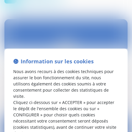
02
mars
Information sur les cookies
Eaux destinées à la consommation humaine :
dépôt à l'AN
Nous avons recours à des cookies techniques pour
assurer le bon fonctionnement du site, nous
Droit public
utilisons également des cookies soumis à votre
consentement pour collecter des statistiques de
Lire la suite
visite.
Cliquez ci-dessous sur « ACCEPTER » pour accepter
le dépôt de l'ensemble des cookies ou sur «
CONFIGURER » pour choisir quels cookies
nécessitant votre consentement seront déposés
(cookies statistiques), avant de continuer votre visite