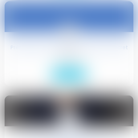
28
févr.
Présomption de démission : projet de décret
Droit social
Lire la suite
28
févr.