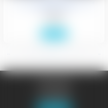
Un poteau sur la piste cyclable : défaut
d'entretien normal ?
Actualités
Droit public
Lire la suite
...
...
<<
<
67
68
69
70
71
72
73
>
>>
JURISGUYANE
46 avenue de la Liberté
97327 CAYENNE
Tél :
05 94 29 45 35
Fax : 05 94 29 17 48