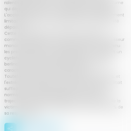
ralentisseur monobloc constitué d'un bourrelet de bitume
qui dépassait de 20 cm sur la largeur de la chaussée.
L'accident a eu lieu alors qu'un véhicule en stationnement
limitait la visibilité sur ce dispositif dont seule l'extrémité
dépassait.
Cette configuration très particulière, à laquelle la
commune a d'ailleurs mis fin en supprimant le ralentisseur
monobloc, présentait, contrairement à ce qu'ont retenu
les premiers juges, un danger excédant ceux auxquels un
cycliste circulant sur une voie équipée d'un "coussin
berlinois" peut raisonnablement s'attendre, ce qui
caractérise un défaut d'entretien normal.
Toutefois, la présence d'un ralentisseur était signalée, et
l'extrémité du monobloc, revêtue de bandes jaunes, était
suffisamment visible pour permettre à un cycliste
normalement attentif d'adapter sa vitesse ou sa
trajectoire afin d'éviter le danger. Par suite, la faute de la
victime est de nature à exonérer la commune de 50 % de
sa responsabilité.