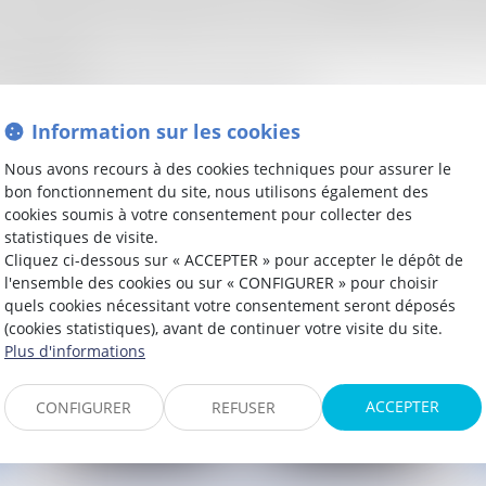
nt les autorités administratives auprès desquelles les serv
 autorisation préalable au lancement de la procédure d'at
s contrats.
a publication, soit le 5 octobre 2024.
Information sur les cookies
Nous avons recours à des cookies techniques pour assurer le
bon fonctionnement du site, nous utilisons également des
cookies soumis à votre consentement pour collecter des
statistiques de visite.
Cliquez ci-dessous sur « ACCEPTER » pour accepter le dépôt de
l'ensemble des cookies ou sur « CONFIGURER » pour choisir
quels cookies nécessitant votre consentement seront déposés
(cookies statistiques), avant de continuer votre visite du site.
Plus d'informations
ACCEPTER
CONFIGURER
REFUSER
02
oct.