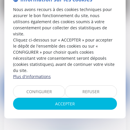
Nous avons recours à des cookies techniques pour
13
assurer le bon fonctionnement du site, nous
avr.
utilisons également des cookies soumis à votre
consentement pour collecter des statistiques de
Nuisances sonores et loi Alur
visite.
Droit civil (03)
Cliquez ci-dessous sur « ACCEPTER » pour accepter
le dépôt de l'ensemble des cookies ou sur «
CONFIGURER » pour choisir quels cookies
Lire la suite
nécessitant votre consentement seront déposés
(cookies statistiques), avant de continuer votre visite
du site.
Plus d'informations
CONFIGURER
REFUSER
13
ACCEPTER
avr.
CJUE : repos quotidien et repos
hebdomadaire