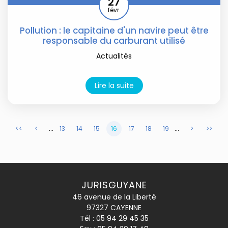
27
févr.
Pollution : le capitaine d'un navire peut être
responsable du carburant utilisé
Actualités
Lire la suite
...
...
<<
<
13
14
15
16
17
18
19
>
>>
JURISGUYANE
46 avenue de la Liberté
97327 CAYENNE
Tél :
05 94 29 45 35