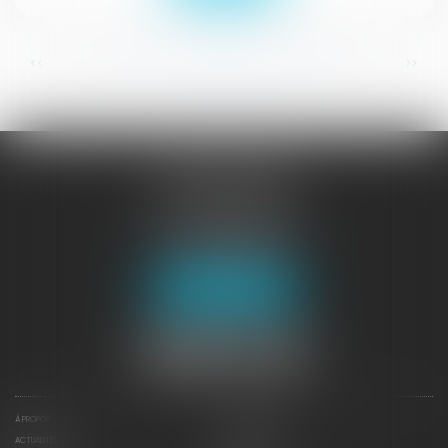
...
...
<<
<
29
30
31
32
33
34
35
>
>>
JURISGUYANE
46 avenue de la Liberté
97327 CAYENNE
Tél :
05 94 29 45 35
Fax : 05 94 29 17 48
Nous localiser
À PROPOS
NOTRE EXPERTISE
ACTUALITÉS
CONTACTEZ-NOUS