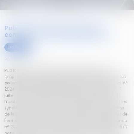
Publicité des actes pris par les
communes et leurs groupements
Droit public
Publié le :
09/07/2024
Publication au JO d'un décret portant mesures de
simplification des règles de publicité des actes pris par les
collectivités territoriales et leurs groupements.Le décret n°
2024-719 du 5 juillet 2024, publié au Journal officiel du 7
juillet 2024, précise les sites Internet auxquels peuvent
recourir les communes, les syndicats de communes et les
syndicats mixtes "fermés" pour la publication de certains
de leurs actes, à la suite de la réforme de la publicité et de
l'entrée en vigueur de leurs actes prévue par l'ordonnance
n° 2021-1310 du 7 octobre 2021 et le décret n° 2021-1311 du 7
octobre 2021 qui fait de la publication électronique des