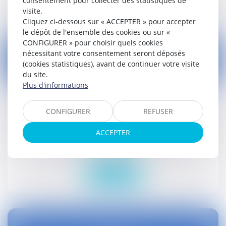
consentement pour collecter des statistiques de
visite.
Cliquez ci-dessous sur « ACCEPTER » pour accepter
le dépôt de l'ensemble des cookies ou sur «
CONFIGURER » pour choisir quels cookies
nécessitant votre consentement seront déposés
(cookies statistiques), avant de continuer votre visite
du site.
09
Plus d'informations
juil.
Agrivoltaïsme : conditions d'implantation des
CONFIGURER
REFUSER
installations photovoltaïques sur terrains
agricoles, naturels ou forestiers
ACCEPTER
Droit public
Lire la suite