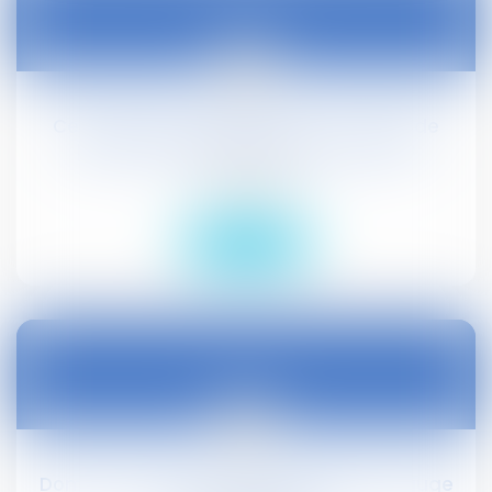
26
juin
Centrale photovoltaïque au sol : refus de
permis fondés sur le risque incendie
Droit public
Lire la suite
26
juin
Domaine national : le Conseil d'Etat est juge