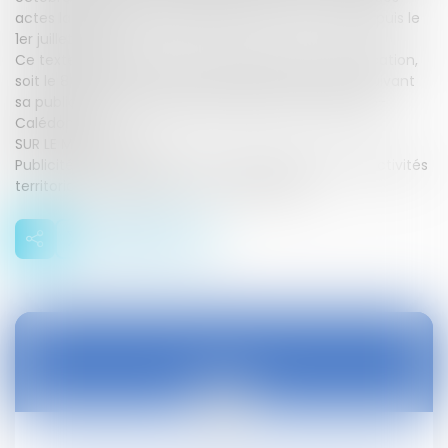
actes la formalité de publicité de droit commun depuis le
1er juillet 2022.
Ce texte entre en vigueur le lendemain de sa publication,
soit le 8 juillet 2024, et à compter du dixième jour suivant
sa publication en Polynésie française et en Nouvelle-
Calédonie.
SUR LE MEME SUJET :
Publicité et conservation des actes pris par les collectivités
territoriales : ordonnance - 11 octobre 2021
09
juil.