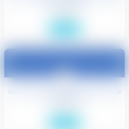
de sa délimitation
Droit public
Lire la suite
17
mai
Licenciement économique du salarié protégé
d'une association
Droit social
Lire la suite