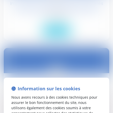
Imputation du coût des AT/MP des salariés
des entreprises de travail temporaire
Droit social
Lire la suite
09
juil.
Publicité des actes pris par les communes et
Information sur les cookies
leurs groupements
Nous avons recours à des cookies techniques pour
Droit public
assurer le bon fonctionnement du site, nous
utilisons également des cookies soumis à votre
Lire la suite