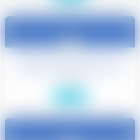
22
avr.
Résiliation judiciaire consécutive à un
accident du travail : charge de la preuve
Droit social
Lire la suite