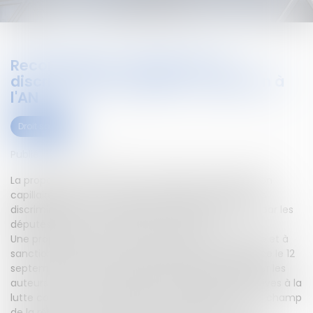
Reconnaître et sanctionner la
discrimination capillaire : adoption à
l'AN
Droit social
Publié le :
29/03/2024
La proposition de loi visant à intégrer la discrimination
capillaire dans le champ de la répression pénale des
discriminations a été adoptée en première lecture par les
députés.Article mis à jour le 29 mars 2024.
Une proposition de loi (n° 1640) visant à reconnaître et à
sanctionner la discrimination capillaire a été déposée le 12
septembre 2023 à l'Assemblée nationale.Il s'agit pour les
auteurs du texte de compléter les dispositions relatives à la
lutte contre les discriminations en intégrant dans le champ
de la répression pénale des discriminations, toute