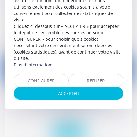
assurer le bon fonctionnement du site, nous
d'une association
utilisons également des cookies soumis à votre
consentement pour collecter des statistiques de
Droit social
visite.
Cliquez ci-dessous sur « ACCEPTER » pour accepter
Lire la suite
le dépôt de l'ensemble des cookies ou sur «
CONFIGURER » pour choisir quels cookies
nécessitant votre consentement seront déposés
(cookies statistiques), avant de continuer votre visite
du site.
Plus d'informations
CONFIGURER
REFUSER
10
mai
ACCEPTER
On ne licencie pas un salarié parce qu'il veut
saisir les Prud'hommes !
Droit social
Lire la suite