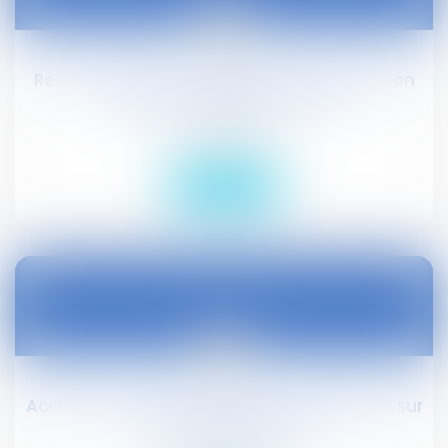
29
mars
Reconnaître et sanctionner la discrimination
capillaire : adoption à l'AN
Droit social
Lire la suite
20
mars
Accident du travail : réserves stéréotypées sur
l'absence de témoin