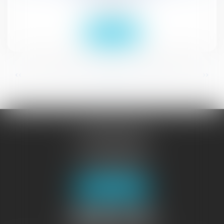
Droit social
Lire la suite
...
...
<<
<
8
9
10
11
12
13
14
>
>>
JURISGUYANE
46 avenue de la Liberté
97327 CAYENNE
Tél :
05 94 29 45 35
Fax : 05 94 29 17 48
Nous localiser