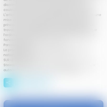
discrimination ou distinction fondée sur la texture, la
couleur, la longueur ou le style capillaire d’un individu.
L'article unique de cette proposition de loi assure ainsi une
mise cohérence du dispositif pénal proposé avec le
principe de non‑discrimination inscrit dans le code du
travail, le code général de la fonction publique ainsi que
l’ordonnance n° 2005-10 du 4 janvier 2005 relative aux
fonctionnaires de Polynésie française.
Parcours législatif
La proposition de loi a été adoptée par l'Assemblée
nationale le 28 mars 2024 (T. A. n° 274).
SUR LE MEME SUJET :
Stewards : peut-on interdire aux hommes une coiffure
autorisée aux femmes ? - 25 novembre 2022