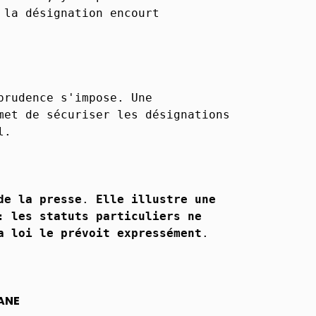
 la désignation encourt
prudence s'impose. Une
met de sécuriser les désignations
l.
de la presse
.
Elle illustre une
: les statuts particuliers ne
a loi le prévoit expressément
.
ANE