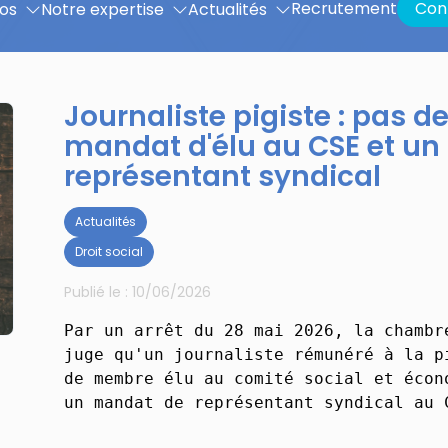
Recrutement
Con
os
Notre expertise
Actualités
Journaliste pigiste : pas 
mandat d'élu au CSE et u
représentant syndical
Actualités
Droit social
Publié le :
10/06/2026
Par un arrêt du 28 mai 2026, la chambr
juge qu'un journaliste rémunéré à la p
de membre élu au comité social et écon
un mandat de représentant syndical au 