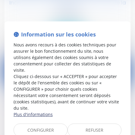
Incendie : de l'incertitude du rôle causal de la
rallonge
Droit civil (03)
Information sur les cookies
Lire la suite
Nous avons recours à des cookies techniques pour
assurer le bon fonctionnement du site, nous
utilisons également des cookies soumis à votre
consentement pour collecter des statistiques de
visite.
Cliquez ci-dessous sur « ACCEPTER » pour accepter
10
le dépôt de l'ensemble des cookies ou sur «
mai
CONFIGURER » pour choisir quels cookies
nécessitant votre consentement seront déposés
UE : un parc immobilier à émissions nulles d'ici
(cookies statistiques), avant de continuer votre visite
à 2050
du site.
Plus d'informations
Droit civil (03)
CONFIGURER
REFUSER
Lire la suite