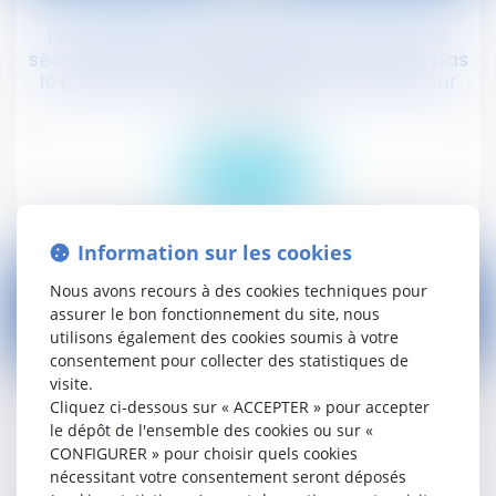
Les obligations des salariés en matière de
sécurité et de santé au travail n'affectent pas
le principe de responsabilité de l'employeur
Droit social
Lire la suite
Information sur les cookies
Nous avons recours à des cookies techniques pour
assurer le bon fonctionnement du site, nous
utilisons également des cookies soumis à votre
12
consentement pour collecter des statistiques de
févr.
visite.
Cliquez ci-dessous sur « ACCEPTER » pour accepter
L'indemnisation de violation du statut
le dépôt de l'ensemble des cookies ou sur «
protecteur d'un salarié conseiller
CONFIGURER » pour choisir quels cookies
prud'homme, suite à la résiliation judiciaire de
nécessitant votre consentement seront déposés
son contrat, est limitée à 30 mois