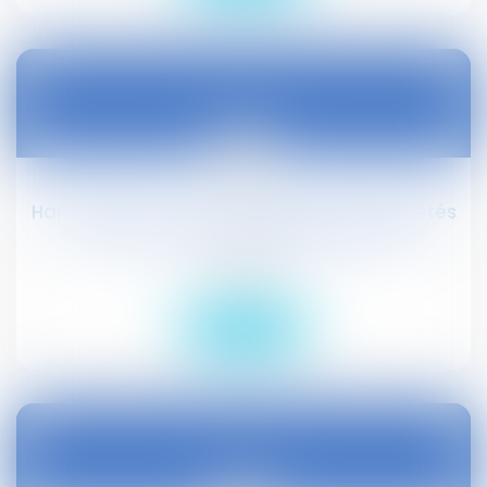
10
févr.
Harcèlement moral : les agissements répétés
n'ont pas à être de nature différente
Droit social
Lire la suite