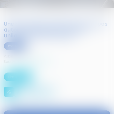
Une convention collective ne peut pas
autoriser l'employeur à réduire
unilatéralement le salaire
Droit social
Publié le :
16/02/2016
Source :
www.infosjuris.com
Lire la suite