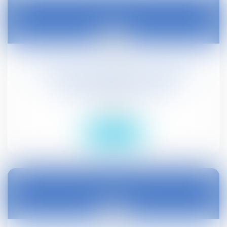
16
févr.
Une convention collective ne peut pas
autoriser l'employeur à réduire
unilatéralement le salaire
Droit social
Lire la suite
15
févr.