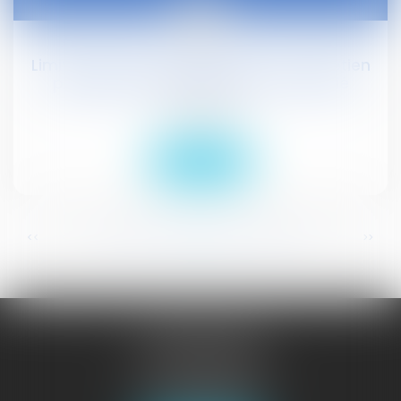
09
févr.
Limiter les personnes présentes à l'entretien
préalable au licenciement d'un salarié
Droit social
Lire la suite
...
...
<<
<
344
345
346
347
348
349
350
>
>>
JURISGUYANE
46 avenue de la Liberté
97327 CAYENNE
Tél :
05 94 29 45 35