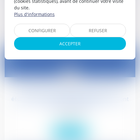
(cookies statistiques), avant de continuer votre visite
Droit social
du site.
Plus d'informations
Lire la suite
CONFIGURER
REFUSER
ACCEPTER
11
févr.
L'État donne la liste des gares où les
établissements de vente au détail pourront
ouvrir le dimanche
Droit social
Lire la suite