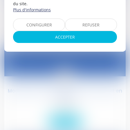
: dépôt au Sénat
du site.
Plus d'informations
Droit civil (03)
CONFIGURER
REFUSER
Lire la suite
ACCEPTER
27
déc.
Modalités d'utilisation des titres restaurant en
2024
Droit social
Lire la suite