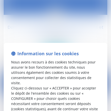
28
déc.
Données essentielles des marchés publics et
contrats de concession
Droit public
Information sur les cookies
Lire la suite
Nous avons recours à des cookies techniques pour
assurer le bon fonctionnement du site, nous
utilisons également des cookies soumis à votre
consentement pour collecter des statistiques de
visite.
Cliquez ci-dessous sur « ACCEPTER » pour accepter
28
le dépôt de l'ensemble des cookies ou sur «
déc.
CONFIGURER » pour choisir quels cookies
nécessitant votre consentement seront déposés
Mariage et résidence irrégulière sur le territoire
(cookies statistiques), avant de continuer votre visite