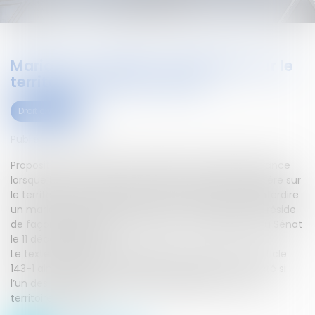
Mariage et résidence irrégulière sur le
territoire : dépôt au Sénat
Droit civil (03)
Publié le :
28/12/2023
Proposition de loi visant à interdire un mariage en France
lorsque l’un des futurs époux réside de façon irrégulière sur
le territoire.Une proposition de loi (n° 190) visant à interdire
un mariage en France lorsque l’un des futurs époux réside
de façon irrégulière sur le territoire a été déposée au Sénat
le 11 décembre 2023.
Le texte insère, après l’article 143 du code civil, un article
143-1 ainsi rédigé : "Le mariage ne peut être contracté si
l’un des futurs époux séjourne irrégulièrement sur le
territoire français."