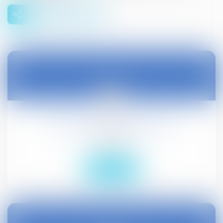
28
déc.
Promotion interne dans la FPT
Droit public
Lire la suite