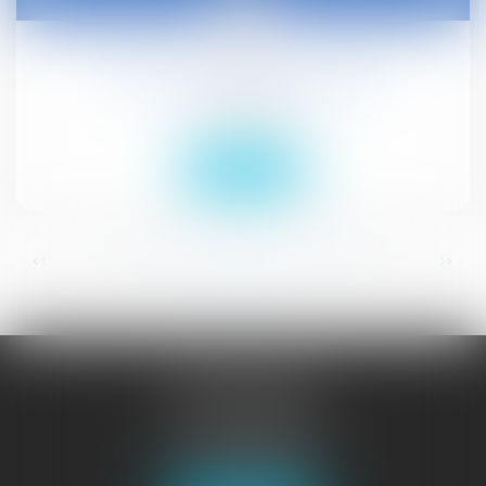
27
déc.
13,20 m² pour vivre et travailler
Droit civil (03)
Lire la suite
...
...
<<
<
37
38
39
40
41
42
43
>
>>
JURISGUYANE
46 avenue de la Liberté
97327 CAYENNE
Tél :
05 94 29 45 35
Fax : 05 94 29 17 48