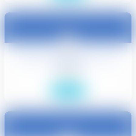
27
déc.
Définition de la friche dans le code de
l'urbanisme
Droit public
Lire la suite